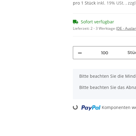
pro 1 Stück
inkl. 19% USt. , zzg
Sofort verfügbar
Lieferzeit:
2 - 3 Werktage
(DE - Ausla
Stü
x
Bitte beachten Sie die Min
Bitte beachten Sie das Abna
Komponenten wer
Loading...