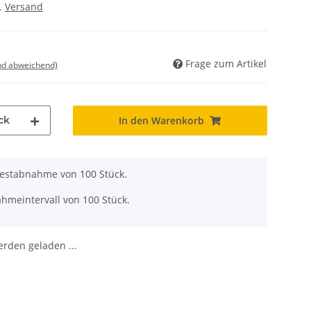
l.
Versand
Frage zum Artikel
nd abweichend)
ck
In den Warenkorb
destabnahme von 100 Stück.
hmeintervall von 100 Stück.
den geladen ...