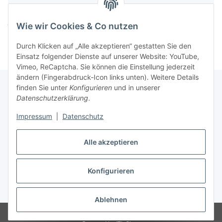
Komponenten werden geladen ...
Wie wir Cookies & Co nutzen
Loading...
Durch Klicken auf „Alle akzeptieren“ gestatten Sie den
Einsatz folgender Dienste auf unserer Website: YouTube,
Vimeo, ReCaptcha. Sie können die Einstellung jederzeit
ändern (Fingerabdruck-Icon links unten). Weitere Details
finden Sie unter
Konfigurieren
und in unserer
Datenschutzerklärung
.
Informationen
Impressum
|
Datenschutz
Gesetzliche Informationen
Alle akzeptieren
Konfigurieren
Vertrag widerrufen
* Alle Preise inkl. gesetzlicher USt., zzgl.
Versand
Ablehnen
© Easy-Tex.com