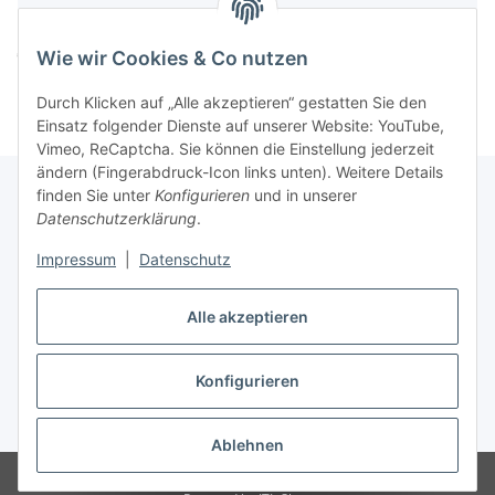
Komponenten werden geladen ...
Loading...
Wie wir Cookies & Co nutzen
Durch Klicken auf „Alle akzeptieren“ gestatten Sie den
Einsatz folgender Dienste auf unserer Website: YouTube,
Vimeo, ReCaptcha. Sie können die Einstellung jederzeit
ändern (Fingerabdruck-Icon links unten). Weitere Details
finden Sie unter
Konfigurieren
und in unserer
Datenschutzerklärung
.
Informationen
Impressum
|
Datenschutz
Gesetzliche Informationen
Alle akzeptieren
Konfigurieren
Vertrag widerrufen
* Alle Preise inkl. gesetzlicher USt., zzgl.
Versand
Ablehnen
© Easy-Tex.com