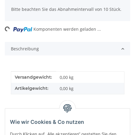
Bitte beachten Sie das Abnahmeintervall von 10 Stück.
ng...
Komponenten werden geladen ...
Beschreibung
Produkteigenschaft
Wert
Versandgewicht:
0,00 kg
Artikelgewicht:
0,00
kg
Wie wir Cookies & Co nutzen
Durch Klicken auf „Alle akzeptieren“ gestatten Sie den