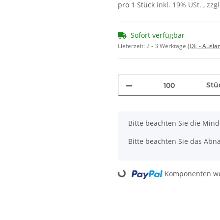
pro 1 Stück
inkl. 19% USt. , zzg
Sofort verfügbar
Lieferzeit:
2 - 3 Werktage
(DE - Ausla
Stü
x
Bitte beachten Sie die Min
Bitte beachten Sie das Abna
Loading...
Komponenten wer