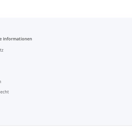
e Informationen
tz
m
recht