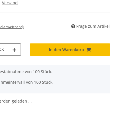
l.
Versand
Frage zum Artikel
nd abweichend)
ck
In den Warenkorb
destabnahme von 100 Stück.
hmeintervall von 100 Stück.
den geladen ...