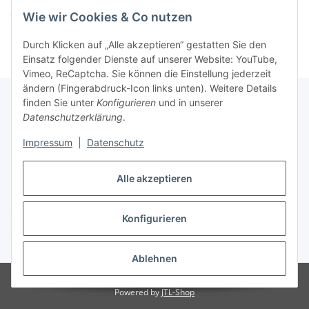
Komponenten werden geladen ...
Wie wir Cookies & Co nutzen
Loading...
Durch Klicken auf „Alle akzeptieren“ gestatten Sie den
Einsatz folgender Dienste auf unserer Website: YouTube,
Vimeo, ReCaptcha. Sie können die Einstellung jederzeit
ändern (Fingerabdruck-Icon links unten). Weitere Details
finden Sie unter
Konfigurieren
und in unserer
Datenschutzerklärung
.
Informationen
Impressum
|
Datenschutz
Gesetzliche Informationen
Alle akzeptieren
Konfigurieren
Vertrag widerrufen
* Alle Preise inkl. gesetzlicher USt., zzgl.
Versand
Ablehnen
© Easy-Tex.com
Powered by
JTL-Shop