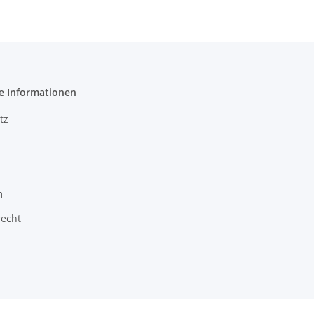
e Informationen
tz
m
recht