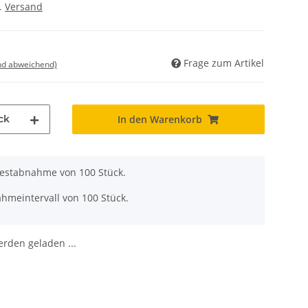
l.
Versand
Frage zum Artikel
nd abweichend)
ck
In den Warenkorb
destabnahme von 100 Stück.
hmeintervall von 100 Stück.
den geladen ...