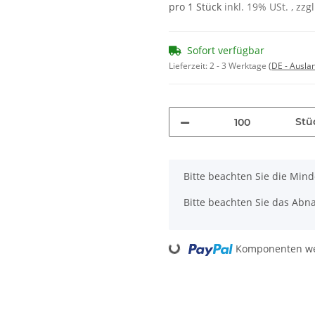
pro 1 Stück
inkl. 19% USt. , zzg
Sofort verfügbar
Lieferzeit:
2 - 3 Werktage
(DE - Ausla
Stü
x
Bitte beachten Sie die Min
Bitte beachten Sie das Abna
Komponenten wer
Loading...