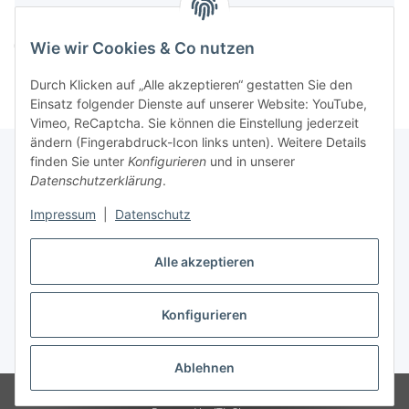
Komponenten werden geladen ...
Wie wir Cookies & Co nutzen
Loading...
Durch Klicken auf „Alle akzeptieren“ gestatten Sie den
Einsatz folgender Dienste auf unserer Website: YouTube,
Vimeo, ReCaptcha. Sie können die Einstellung jederzeit
ändern (Fingerabdruck-Icon links unten). Weitere Details
finden Sie unter
Konfigurieren
und in unserer
Datenschutzerklärung
.
Informationen
Impressum
|
Datenschutz
Gesetzliche Informationen
Alle akzeptieren
Konfigurieren
Vertrag widerrufen
* Alle Preise inkl. gesetzlicher USt., zzgl.
Versand
Ablehnen
© Easy-Tex.com