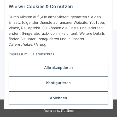
Komponenten werden geladen ...
Loading...
Wie wir Cookies & Co nutzen
Durch Klicken auf „Alle akzeptieren“ gestatten Sie den
Einsatz folgender Dienste auf unserer Website: YouTube,
Vimeo, ReCaptcha. Sie können die Einstellung jederzeit
ändern (Fingerabdruck-Icon links unten). Weitere Details
finden Sie unter
Konfigurieren
und in unserer
Datenschutzerklärung
.
Informationen
Impressum
|
Datenschutz
Gesetzliche Informationen
Alle akzeptieren
Konfigurieren
Vertrag widerrufen
* Alle Preise inkl. gesetzlicher USt., zzgl.
Versand
Ablehnen
© Easy-Tex.com
Powered by
JTL-Shop