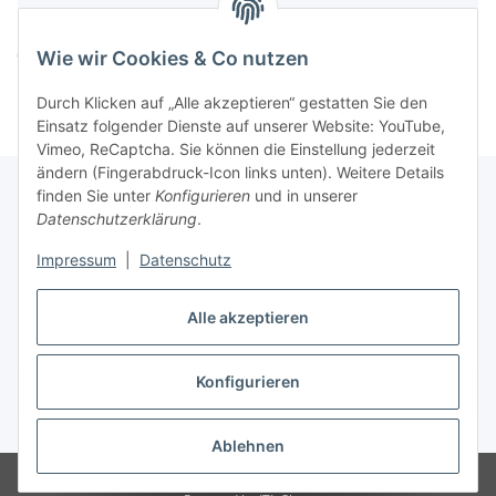
Komponenten werden geladen ...
Loading...
Wie wir Cookies & Co nutzen
Durch Klicken auf „Alle akzeptieren“ gestatten Sie den
Einsatz folgender Dienste auf unserer Website: YouTube,
Vimeo, ReCaptcha. Sie können die Einstellung jederzeit
ändern (Fingerabdruck-Icon links unten). Weitere Details
finden Sie unter
Konfigurieren
und in unserer
Datenschutzerklärung
.
Informationen
Impressum
|
Datenschutz
Gesetzliche Informationen
Alle akzeptieren
Konfigurieren
Vertrag widerrufen
* Alle Preise inkl. gesetzlicher USt., zzgl.
Versand
Ablehnen
© Easy-Tex.com