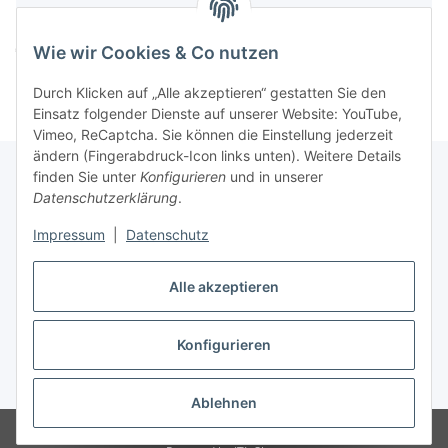
Komponenten werden geladen ...
Wie wir Cookies & Co nutzen
Loading...
Durch Klicken auf „Alle akzeptieren“ gestatten Sie den
Einsatz folgender Dienste auf unserer Website: YouTube,
Vimeo, ReCaptcha. Sie können die Einstellung jederzeit
ändern (Fingerabdruck-Icon links unten). Weitere Details
finden Sie unter
Konfigurieren
und in unserer
Datenschutzerklärung
.
Informationen
Impressum
|
Datenschutz
Gesetzliche Informationen
Alle akzeptieren
Konfigurieren
Vertrag widerrufen
* Alle Preise inkl. gesetzlicher USt., zzgl.
Versand
Ablehnen
© Easy-Tex.com