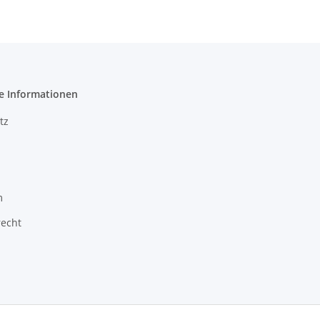
e Informationen
tz
m
recht