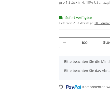
pro 1 Stück
inkl. 19% USt. , zzg
Sofort verfügbar
Lieferzeit:
2 - 3 Werktage
(DE - Ausla
Stü
x
Bitte beachten Sie die Min
Bitte beachten Sie das Abna
Loading...
Komponenten wer