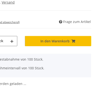
l.
Versand
Frage zum Artikel
nd abweichend)
ck
In den Warenkorb
destabnahme von 100 Stück.
hmeintervall von 100 Stück.
den geladen ...