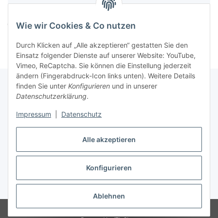
Komponenten werden geladen ...
Loading...
Wie wir Cookies & Co nutzen
Durch Klicken auf „Alle akzeptieren“ gestatten Sie den
Einsatz folgender Dienste auf unserer Website: YouTube,
Vimeo, ReCaptcha. Sie können die Einstellung jederzeit
ändern (Fingerabdruck-Icon links unten). Weitere Details
finden Sie unter
Konfigurieren
und in unserer
Datenschutzerklärung
.
Informationen
Impressum
|
Datenschutz
Gesetzliche Informationen
Alle akzeptieren
Konfigurieren
Vertrag widerrufen
* Alle Preise inkl. gesetzlicher USt., zzgl.
Versand
Ablehnen
© Easy-Tex.com