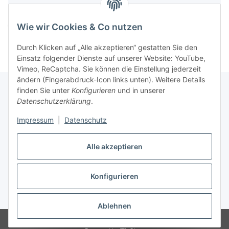
Komponenten werden geladen ...
Loading...
Wie wir Cookies & Co nutzen
Durch Klicken auf „Alle akzeptieren“ gestatten Sie den
Einsatz folgender Dienste auf unserer Website: YouTube,
Vimeo, ReCaptcha. Sie können die Einstellung jederzeit
ändern (Fingerabdruck-Icon links unten). Weitere Details
finden Sie unter
Konfigurieren
und in unserer
Datenschutzerklärung
.
Informationen
Impressum
|
Datenschutz
Gesetzliche Informationen
Alle akzeptieren
Konfigurieren
Vertrag widerrufen
* Alle Preise inkl. gesetzlicher USt., zzgl.
Versand
Ablehnen
© Easy-Tex.com