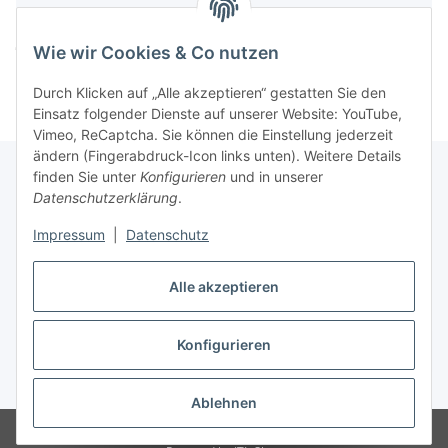
Komponenten werden geladen ...
Loading...
Wie wir Cookies & Co nutzen
Durch Klicken auf „Alle akzeptieren“ gestatten Sie den
Einsatz folgender Dienste auf unserer Website: YouTube,
Vimeo, ReCaptcha. Sie können die Einstellung jederzeit
ändern (Fingerabdruck-Icon links unten). Weitere Details
finden Sie unter
Konfigurieren
und in unserer
Datenschutzerklärung
.
Informationen
Impressum
|
Datenschutz
Gesetzliche Informationen
Alle akzeptieren
Konfigurieren
Vertrag widerrufen
* Alle Preise inkl. gesetzlicher USt., zzgl.
Versand
Ablehnen
© Easy-Tex.com