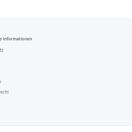
e Informationen
tz
m
recht