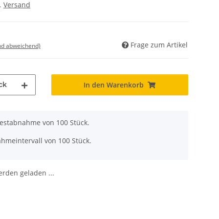
l.
Versand
Frage zum Artikel
nd abweichend)
ck
In den Warenkorb
destabnahme von 100 Stück.
hmeintervall von 100 Stück.
den geladen ...