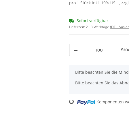
pro 1 Stück
inkl. 19% USt. , zzg
Sofort verfügbar
Lieferzeit:
2 - 3 Werktage
(DE - Ausla
Stü
x
Bitte beachten Sie die Min
Bitte beachten Sie das Abna
Komponenten wer
Loading...